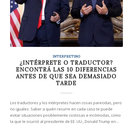
INTERPRETING
¿INTÉRPRETE O TRADUCTOR?
ENCONTRÁ LAS 10 DIFERENCIAS
ANTES DE QUE SEA DEMASIADO
TARDE
Los traductores y los intérpretes hacen cosas parecidas, pero
no iguales. Saber a quién recurrir en cada caso te puede
evitar situaciones posiblemente costosas e incómodas, como
la que le ocurrió al presidente de EE. UU., Donald Trump en…